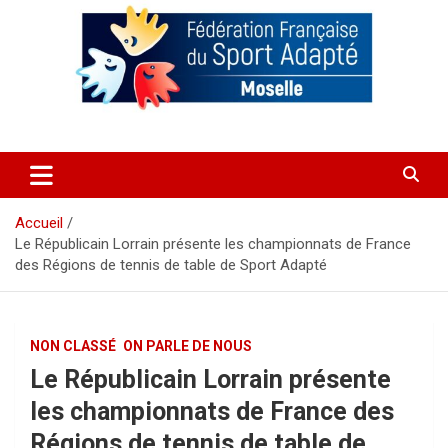
Aller
au
contenu
Comité Départemental de Sport
Adapté de Moselle 57
Accueil
Le Républicain Lorrain présente les championnats de France
des Régions de tennis de table de Sport Adapté
NON CLASSÉ
ON PARLE DE NOUS
Le Républicain Lorrain présente
les championnats de France des
Régions de tennis de table de