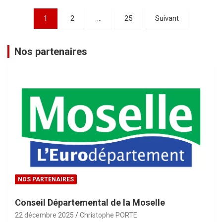
Pagination
1
2
…
25
Suivant
des
publications
Nos partenaires
NOS PARTENAIRES
Conseil Départemental de la Moselle
22 décembre 2025
Christophe PORTE