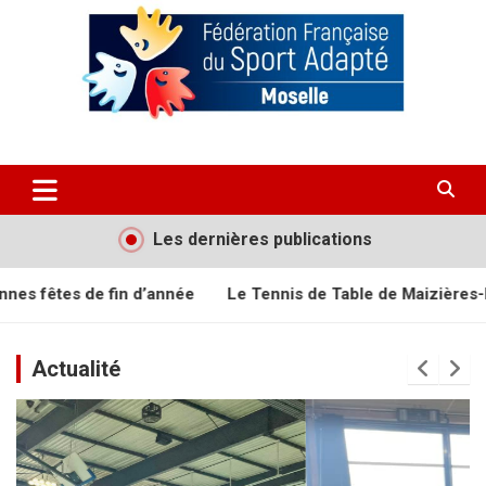
Aller
au
contenu
Comité Départemental de Sport
Adapté de Moselle 57
Les dernières publications
 fin d’année
Le Tennis de Table de Maizières-Lès-Metz
Actualité