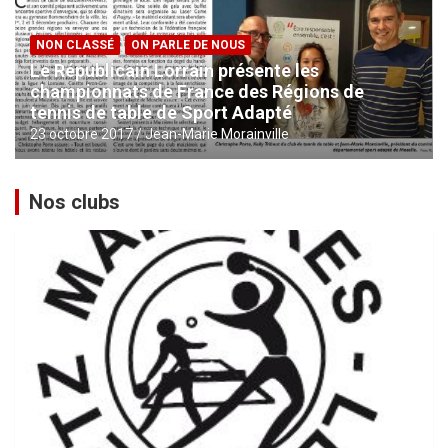
NON CLASSÉ
ON PARLE DE NOUS
Le Républicain Lorrain présente les
championnats de France des Régions de
tennis de table de Sport Adapté
23 octobre 2017
Jean-Marie Morainville
Nos clubs