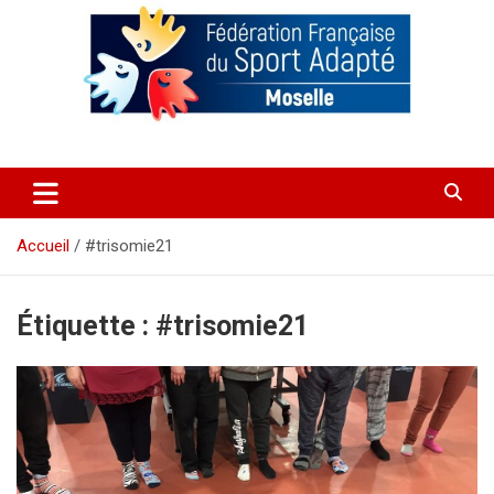
Aller
au
contenu
Comité Départemental de Sport
Adapté de Moselle 57
Accueil
#trisomie21
Étiquette :
#trisomie21